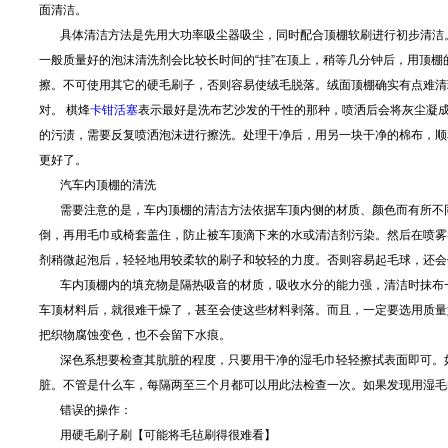
面清洁。
具体清洁方法是先用大功率吸尘器吸尘，同时配合顶棚软刷进行初步清洁。
一般质量好的泡沫清洗剂会比较长时间的“挂”在顶上，稍等几分钟后，用顶
擦。不可使用其它的硬毛刷子，否则容易使绒毛脱落。绒面顶棚确实有点难清
对。 棋烽
卡钳活塞
表示最好是洗布艺沙发的干性的那种，喷洒后会将灰尘凝
的污渍，需要反复喷洒泡沫进行擦洗。处理干净后，用另一块干净的棉布，顺
更好了。
汽车内顶棚的清洗
需要注意的是，车内顶棚的清洁方法依据车顶内侧的材质、颜色而有所不
倒，再用毛巾或椅套盖住，防止被车顶滴下来的水或清洁剂污染。然后在喷雾
剂稍微起泡后，轻轻地用较柔软的刷子和较轻的力度。否则容易起毛球，还会
车内顶棚内的填充物是隔热吸音的材质，吸收水分的能力强，清洁时抹布一
车顶材料后，就很难干燥了，甚至会使这些材料剥落。而且，一定要选用质量
把织物腐蚀变色，也不会留下水痕。
深色系想要检查其肮脏的程度，只要用干净的湿毛巾轻轻擦拭表面即可。如
脏。不管是什么车，每隔两至三个月都可以用此法检查一次。如果发现用湿毛
错误的操作：
用硬毛刷子刷【可能将毛毡刷得很难看】