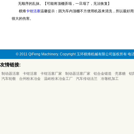
无顺序的乱抹。【可能将顶棚弄塌，一旦塌了，无法恢复】
棋烽
卡钳活塞
温馨提示：因为车内顶棚不方便用机器来清洗，所以最好用
很大的伤害。
© 2011 QiFeng Machinery. Copyright 玉环棋烽机械有限公司版权所有
友情链接:
制动器活塞
卡钳活塞
卡钳活塞厂家
制动器活塞厂家
铝合金锻造
壳寡糖
铝
汽车轮毂
台州粉末冶金
温岭粉末冶金工厂
汽车传动法兰
冷墩机加工