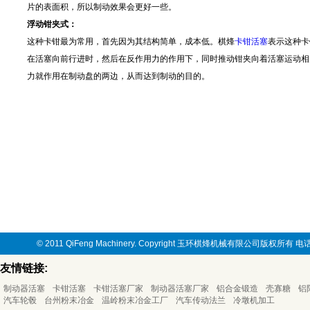
片的表面积，所以制动效果会更好一些。
浮动钳夹式：
这种卡钳最为常用，首先因为其结构简单，成本低。棋烽
卡钳活塞
表示这种卡
在活塞向前行进时，然后在反作用力的作用下，同时推动钳夹向着活塞运动相
力就作用在制动盘的两边，从而达到制动的目的。
© 2011 QiFeng Machinery. Copyright 玉环棋烽机械有限公司版权所有
友情链接:
制动器活塞
卡钳活塞
卡钳活塞厂家
制动器活塞厂家
铝合金锻造
壳寡糖
铝
汽车轮毂
台州粉末冶金
温岭粉末冶金工厂
汽车传动法兰
冷墩机加工