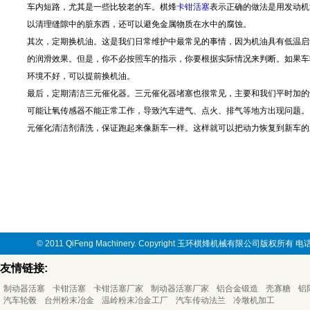
车内短路，尤其是一些比较老的车。棋烽
卡钳活塞
表示正确的做法是用发动机
以清理缝隙中的脏东西，还可以避免金属物质在水中的腐蚀。
其次，定期换机油。这是我们日常维护中最常见的事情，因为机油具有低温启
的润滑效果。但是，你不必按照车的指示，你要根据实际情况来判断。如果车
环境不好，可以提前换机油。
最后，定期清洁三元催化器。三元催化器堵塞也很常见，主要和我们平时加的
可能让氧传感器不能正常工作，导致汽车进气、点火、排气等地方出现问题。
元催化清洁剂清洗，保证跑起来像新车一样。这样就可以把动力恢复到新车的
© 2011 QiFeng Machinery. Copyright 玉环棋烽机械有限公司版权所有
友情链接:
制动器活塞
卡钳活塞
卡钳活塞厂家
制动器活塞厂家
铝合金锻造
壳寡糖
铝
汽车轮毂
台州粉末冶金
温岭粉末冶金工厂
汽车传动法兰
冷墩机加工