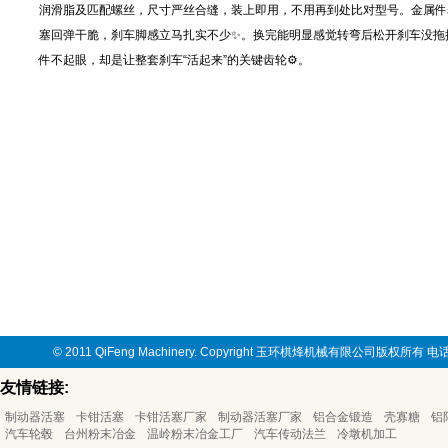
润滑脂及匹配螺丝，尺寸严丝合缝，装上即用，不用再到处比对型号。金属件
塞回弹干脆，刹车脚感立马扎实不少✨。换完能明显感觉转弯后松开刹车没拖
件不起眼，却是让整套刹车“活起来”的关键齿轮⚙️。
© 2011 QiFeng Machinery. Copyright 玉环棋烽机械有限公司版权所有
友情链接:
制动器活塞
卡钳活塞
卡钳活塞厂家
制动器活塞厂家
铝合金锻造
壳寡糖
铝
汽车轮毂
台州粉末冶金
温岭粉末冶金工厂
汽车传动法兰
冷墩机加工