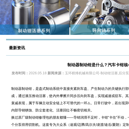
最新资讯
制动器制动钳是什么？汽车卡钳核
发布时间：
2026.05.18
新闻来源：
玉环棋烽机械有限公司-制动钳活塞,后分
制动器制动钳，是盘式制动系统中直接夹紧刹车盘、产生制动力的关键执行部
成，通过液压推动活塞，使内外摩擦片同步压向刹车盘，实现减速或驻车。其
衰减表现，属于车辆主动安全链上不可替代的一环⚠️。日常行驶中，若出现
内部导销锈蚀、防尘套老化、活塞回位不畅密切相关。
换过原厂级制动钳修理包的朋友都懂——导销润滑不足时，卡钳“卡住”不动
个分泵得用切割机。这套专为大众系（途观/迈腾/高尔夫/凌渡/途岳/夏朗）