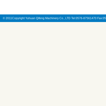
© 2011Copyright Yuhuan Qifeng Machinery Co., LTD Tel:0576-87561470 Fax: