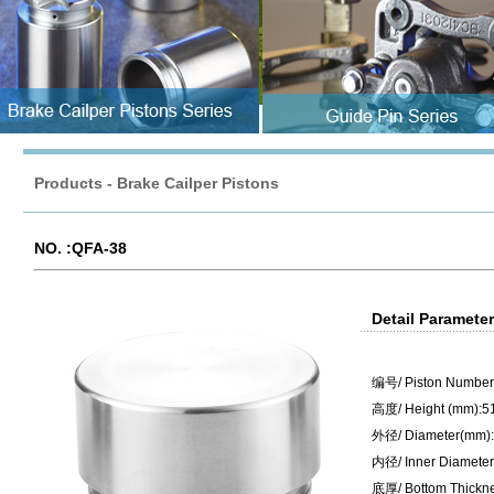
Products
-
Brake Cailper Pistons
NO. :QFA-38
Detail Paramete
编号
/ Piston Number
高度
/ Height (mm):5
外径
/ Diameter(mm)
内径
/ Inner Diamete
底厚
/ Bottom Thick